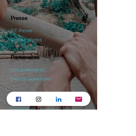
Presse
KIT Presse
Galerie photos
Partenaires
Nos partenaires
Devenir partenaire
Contact
Contacts de l'équipe du film
Organiser une projection
Bonus