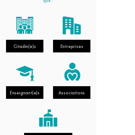
que :
Citadin(e)s
Entreprises
Enseignant(e)s
Associations