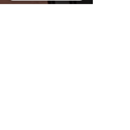
Presse
KIT Presse
Galerie photos
Partenaires
Nos partenaires
Devenir partenaire
Contact
Contacts de l'équipe du film
Organiser une projection