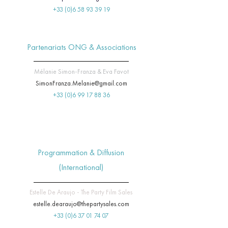
+33 (0)6 58 93 39 19
Partenariats ONG & Associations
Mélanie Simon-Franza & Eva Favot
SimonFranza.Melanie@gmail.com
+33 (0)6 99 17 88 36
Programmation & Diffusion
(International)
Estelle De Araujo - The Party Film Sales
estelle.dearaujo@thepartysales.com
+33 (0)6 37 01 74 07