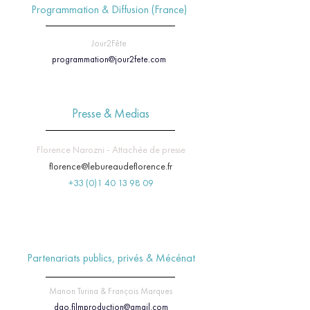
Programmation & Diffusion (France)
Jour2Fête
programmation@jour2fete.com
Presse & Medias
Florence Narozni - Attachée de presse
florence@lebureaudeflorence.fr
+33 (0)1 40 13 98 09
Partenariats publics, privés & Mécénat
Manon Turina & François Marques
dao.filmproduction@gmail.com