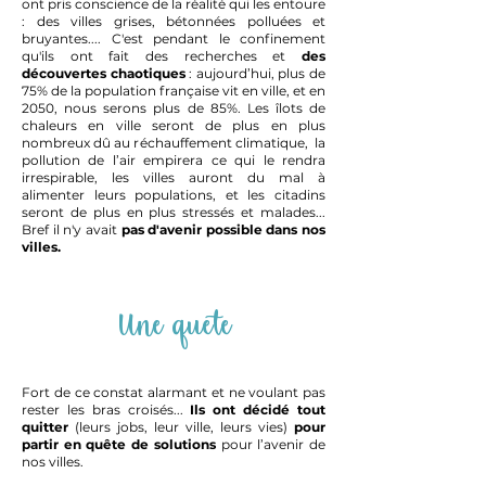
ont pris conscience de la réalité qui les entoure
: des villes grises, bétonnées polluées et
bruyantes.... C'est pendant le confinement
qu'ils ont fait des recherches et
des
découvertes chaotiques
: aujourd’hui, plus de
75% de la population française vit en ville, et en
2050, nous serons plus de 85%. Les îlots de
chaleurs en ville seront de plus en plus
nombreux dû au réchauffement climatique, la
pollution de l’air empirera ce qui le rendra
irrespirable, les villes auront du mal à
alimenter leurs populations, et les citadins
seront de plus en plus stressés et malades...
Bref il n'y avait
pas d'avenir possible dans nos
villes.
Une quête
Fort de ce constat alarmant et n
e voulant pas
rester les bras croisés...
Ils ont décidé tout
quitter
(leurs jobs, leur ville, leurs vies)
pour
partir en quête de solutions
pour l’avenir de
nos villes.